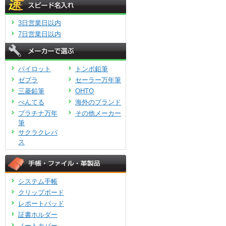
3日営業日以内
7日営業日以内
パイロット
トンボ鉛筆
ゼブラ
セーラー万年筆
三菱鉛筆
OHTO
ぺんてる
海外のブランド
プラチナ万年
その他メーカー
筆
サクラクレパ
ス
システム手帳
クリップボード
レポートパッド
証書ホルダー
ノートカバー