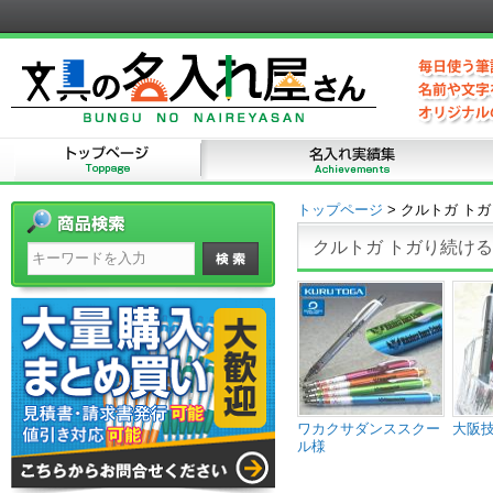
トップページ
>
クルトガ トガ
クルトガ トガり続ける
ワカクサダンススクー
大阪
ル様